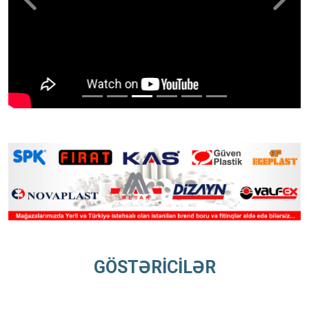
Previous
Next
GÖSTƏRİCİLƏR