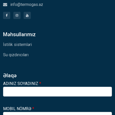
info@termogas.az
Məhsullarımız
İstilik sistemləri
Su qızdırıcıları
Əlaqə
ADINIZ SOYADINIZ
*
MOBIL NÖMRƏ
*