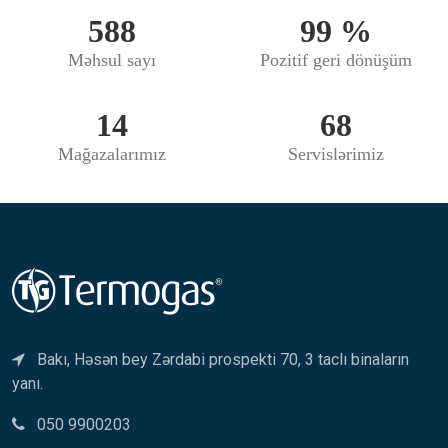
588
99
%
Məhsul sayı
Pozitif geri dönüşüm
14
68
Mağazalarımız
Servislərimiz
Bakı, Həsən bey Zərdabi prospekti 70, 3 taclı binaların
yanı.
050 9900203