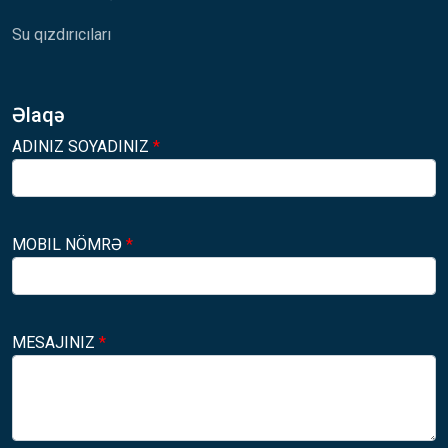
Su qızdırıcıları
Əlaqə
ADINIZ SOYADINIZ
*
MOBIL NÖMRƏ
*
MESAJINIZ
*