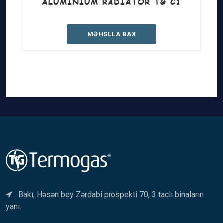
ALÜMINIUM RADIATOR TG C1
MƏHSULA BAX
Bakı, Həsən bey Zərdabi prospekti 70, 3 taclı binaların
yanı.