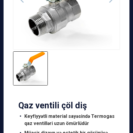
Qaz ventili çöl diş
Keyfiyyətli material sayəsində Termogas
qaz ventilləri uzun ömürlüdür
Müasir dizayn və estetik bir görünüşə