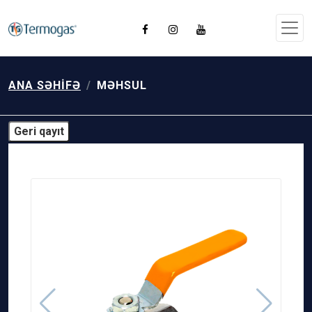
ANA SƏHIFƏ
MƏHSUL
Geri qayıt