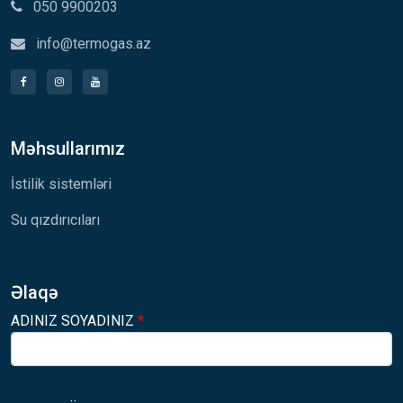
050 9900203
info@termogas.az
Məhsullarımız
İstilik sistemləri
Su qızdırıcıları
Əlaqə
ADINIZ SOYADINIZ
*