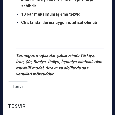
sahibdir
10 bar maksimum işləmə təzyiqi
CE standartlarına uyğun istehsal olunub
Termogas mağazalar şəbəkəsində Türkiyə,
İran, Çin, Rusiya, İtaliya, İspaniya istehsalı olan
müxtəlif model, dizayn və ölçülərdə qaz
ventilləri mövcuddur.
Təsvir
TƏSVIR