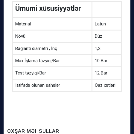
Ümumi xüsusiyyətlər
Material
Latun
Növü
Düz
Bağlantı diametri , İnç
1,2
Max İşləmə təzyiqi/Bar
10 Bar
Test təzyiqi/Bar
12 Bar
Istifadə olunan sahələr
Qaz xətləri
OXŞAR MƏHSULLAR