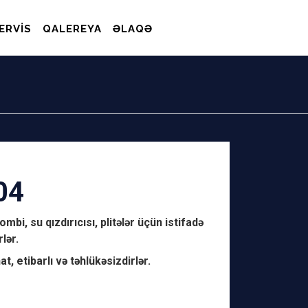
ERVIS
QALEREYA
ƏLAQƏ
04
bi, su qızdırıcısı, plitələr üçün istifadə
lər.
, etibarlı və təhlükəsizdirlər.