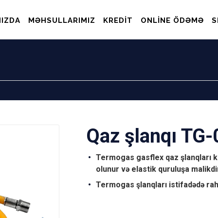
IZDA
MƏHSULLARIMIZ
KREDIT
ONLINE ÖDƏMƏ
S
Qaz şlanqı TG-
Termogas gasflex qaz şlanqları kom
olunur və elastik quruluşa malikdir
Termogas şlanqları istifadədə rahat