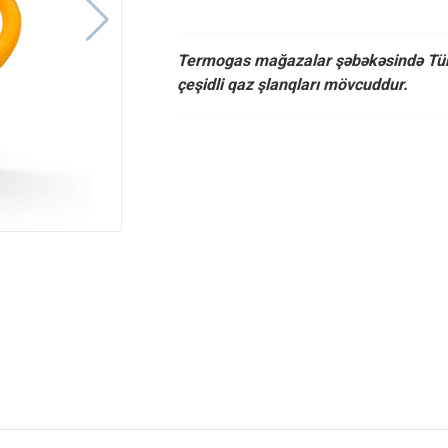
Termogas mağazalar şəbəkəsində Türki
çeşidli qaz şlanqları mövcuddur.