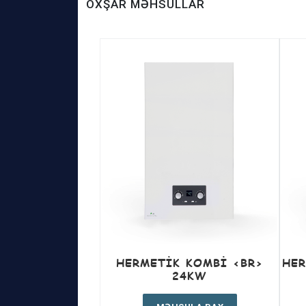
OXŞAR MƏHSULLAR
HERMETIK KOMBI <BR>
HER
24KW