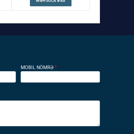
MƏHSULA BAX
MOBIL NÖMRƏ
*