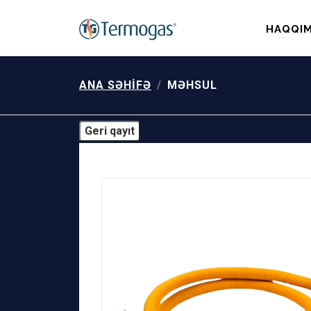
HAQQIM
ANA SƏHIFƏ
MƏHSUL
Geri qayıt