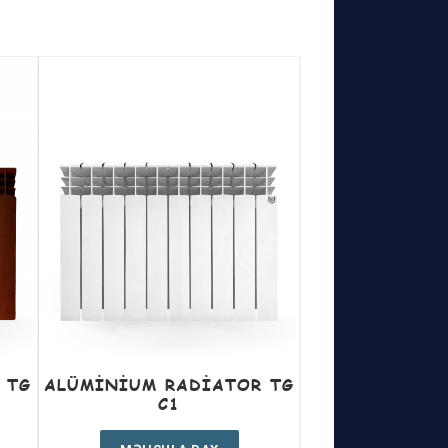
 TG
ALÜMINIUM RADIATOR TG
C1