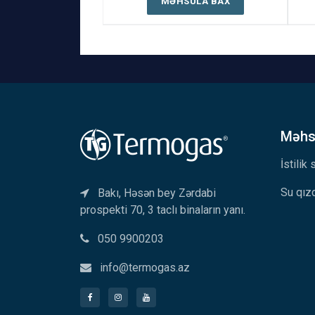
MƏHSULA BAX
Məhsu
İstilik
Su qızd
Bakı, Həsən bey Zərdabi
prospekti 70, 3 taclı binaların yanı.
050 9900203
info@termogas.az