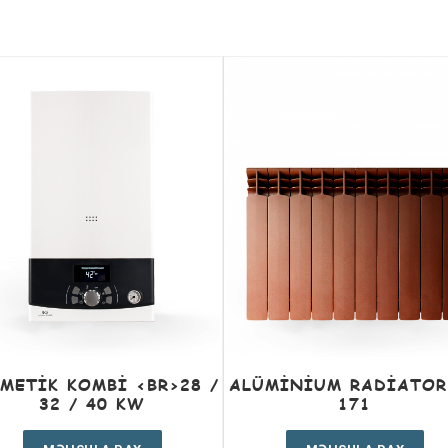
METIK KOMBI <BR>28 /
ALÜMINIUM RADIATOR
32 / 40 KW
171