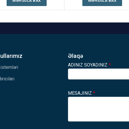
MƏHSULA BAX
MƏHSULA BAX
llarımız
Əlaqə
ADINIZ SOYADINIZ
*
 sistemləri
ırıcıları
MESAJINIZ
*