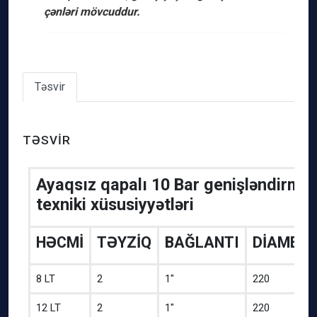
çənləri mövcuddur.
Təsvir
TƏSVIR
Ayaqsız qapalı 10 Bar genişləndirmə 
texniki xüsusiyyətləri
HƏCMİ
TƏYZİQ
BAĞLANTI
DİAMET
8 LT
2
1″
220
12 LT
2
1″
220