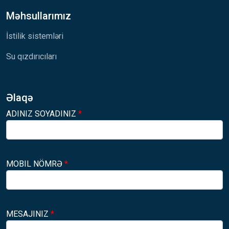
Məhsullarımız
İstilik sistemləri
Su qızdırıcıları
Əlaqə
ADINIZ SOYADINIZ
*
MOBIL NÖMRƏ
*
MESAJINIZ
*