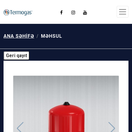
ANA SƏHIFƏ
MƏHSUL
Geri qayıt